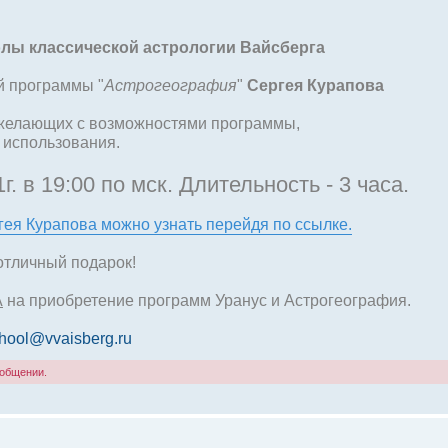
лы классической астрологии Вайсберга
й программы "
Астрогеография
"
Сергея Курапова
 желающих с возможностями программы,
 использования.
. в 19:00 по мск. Длительность - 3 часа.
ея Курапова можно узнать перейдя по ссылке.
отличный подарок!
А
на приобретение программ Уранус и Астрогеография.
hool@vvaisberg.ru
ообщении.