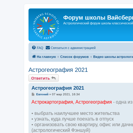
Форум школы Вайсберг
Астрологический форум школы классической 
FAQ
Связаться с администрацией
На главную
Список форумов
Видео школы астрологи
Астрогеография 2021
Ответить
Астрогеография 2021
С
Евгений
»
07 мар 2021, 16:34
о
Астрокартография, Астрогеография
о
- одна и
б
щ
е
• выбрать наилучшее место жительства
н
• узнать, куда лучше поехать в отпуск
и
е
• организовать свою квартиру, офис или дач
(астрологический Фэншуй)