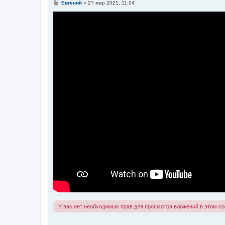
С
Евгений
»
27 мар 2021, 11:04
о
о
б
щ
е
н
и
е
У вас нет необходимых прав для просмотра вложений в этом с