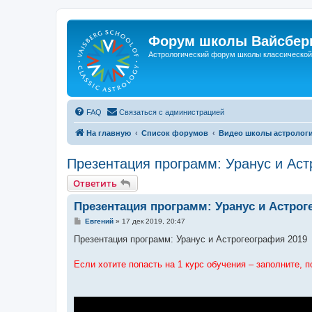
Форум школы Вайсберг
Астрологический форум школы классической 
FAQ
Связаться с администрацией
На главную
Список форумов
Видео школы астрологи
Презентация программ: Уранус и Аст
Ответить
Презентация программ: Уранус и Астрог
С
Евгений
»
17 дек 2019, 20:47
о
о
Презентация программ: Уранус и Астрогеография 2019
б
щ
е
Если хотите попасть на 1 курс обучения – заполните, 
н
и
е