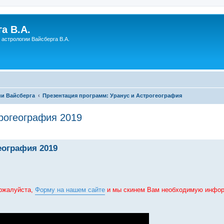
а В.А.
астрологии Вайсберга В.А.
и Вайсберга
Презентация программ: Уранус и Астрогеография
рогеография 2019
еография 2019
пожалуйста,
Форму на нашем сайте
и мы скинем Вам необходимую инфо