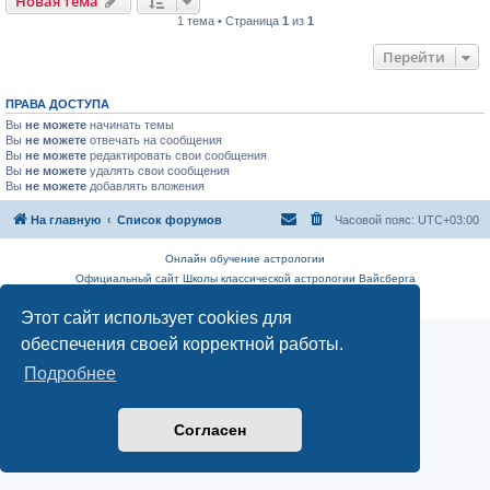
Новая тема
1 тема • Страница
1
из
1
Перейти
ПРАВА ДОСТУПА
Вы
не можете
начинать темы
Вы
не можете
отвечать на сообщения
Вы
не можете
редактировать свои сообщения
Вы
не можете
удалять свои сообщения
Вы
не можете
добавлять вложения
На главную
Список форумов
Часовой пояс:
UTC+03:00
Онлайн обучение астрологии
Официальный сайт Школы классической астрологии Вайсберга
Конфиденциальность
|
Правила
Этот сайт использует cookies для
обеспечения своей корректной работы.
Подробнее
Согласен