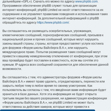
дальнейшем «GPL»). Скачать его можно по адресу
www.phpbb.com
.
Программное обеспечение phpBB служит только для организации
интернет-конференций; phpBB Limited не несёт ответственности за их
содержание и не управляет правилами поведения и использования таких
интернет-конференций. За дополнительной информацией о phpBB
обращайтесь по адресу
https://www.phpbb.com/
.
Вы соглашаетесь не размещать оскорбительных, угрожающих,
клеветнических сообщений, порнографических сообщений, призывов к
национальной розни и прочих сообщений, которые могут нарушить
законы вашей страны, страны, которая предоставляет услуги хостинга
для форумов «Форум школы Вайсберга В.А.», или нарушить
международное право. Попытки размещения таких сообщений могут
привести к вашему немедленному отключению от конференции, при этом
ваш провайдер будет поставлен в известность, если мы сочтём это
нужным. IP-адреса всех сообщений сохраняются для обеспечения данной
возможности.
Вы соглашаетесь с тем, что администраторы форумов «Форум школы
Вайсберга В.А.» имеют право удалить, отредактировать, перенести или
закрыть любую тему в любое время по своему усмотрению. Как
пользователь вы согласны с тем, что введённая вами информация будет
храниться в базе данных. Хотя эта информация не будет открыта
третьим лицам без вашего разрешения, ни администрация конференции
«Форум школы Вайсберга В.А.», ни phpBB Limited не может быть
ответственна за действия хакеров, которые могут привести к