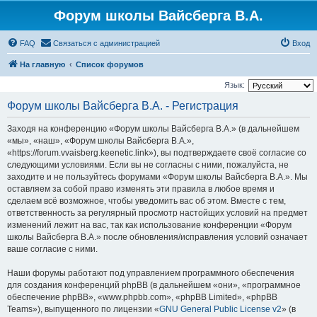
Форум школы Вайсберга В.А.
FAQ
Связаться с администрацией
Вход
На главную
Список форумов
Язык:
Форум школы Вайсберга В.А. - Регистрация
Заходя на конференцию «Форум школы Вайсберга В.А.» (в дальнейшем
«мы», «наш», «Форум школы Вайсберга В.А.»,
«https://forum.vvaisberg.keenetic.link»), вы подтверждаете своё согласие со
следующими условиями. Если вы не согласны с ними, пожалуйста, не
заходите и не пользуйтесь форумами «Форум школы Вайсберга В.А.». Мы
оставляем за собой право изменять эти правила в любое время и
сделаем всё возможное, чтобы уведомить вас об этом. Вместе с тем,
ответственность за регулярный просмотр настойщих условий на предмет
изменений лежит на вас, так как использование конференции «Форум
школы Вайсберга В.А.» после обновления/исправления условий означает
ваше согласие с ними.
Наши форумы работают под управлением программного обеспечения
для создания конференций phpBB (в дальнейшем «они», «программное
обеспечение phpBB», «www.phpbb.com», «phpBB Limited», «phpBB
Teams»), выпущенного по лицензии «
GNU General Public License v2
» (в