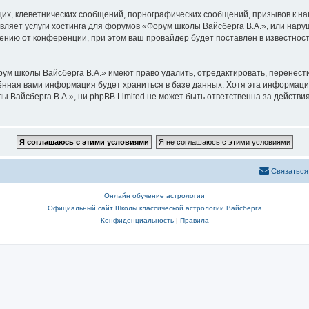
их, клеветнических сообщений, порнографических сообщений, призывов к на
вляет услуги хостинга для форумов «Форум школы Вайсберга В.А.», или нар
нию от конференции, при этом ваш провайдер будет поставлен в известность
ум школы Вайсберга В.А.» имеют право удалить, отредактировать, перенести
дённая вами информация будет храниться в базе данных. Хотя эта информаци
Вайсберга В.А.», ни phpBB Limited не может быть ответственна за действия
Связаться
Онлайн обучение астрологии
Официальный сайт Школы классической астрологии Вайсберга
Конфиденциальность
|
Правила