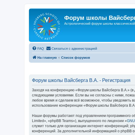
Форум школы Вайсберг
Астрологический форум школы классической 
FAQ
Связаться с администрацией
На главную
Список форумов
Форум школы Вайсберга В.А. - Регистрация
Заходя на конференцию «Форум школы Вайсберга В.А.» (в да
следующими условиями. Если вы не согласны с ними, пожал
любое время и сделаем всё возможное, чтобы уведомить ва
использование конференции «Форум школы Вайсберга В.А.
Наши форумы работают под управлением программного об
Limited», «phpBB Teams»), выпущенного по лицензии «
GNU 
служит только для организации интернет-конференций; php
конференций. За дополнительной информацией о phpBB 