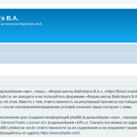
а В.А.
астрологии Вайсберга В.А.
льнейшем «мы», «наш», «Форум школы Вайсберга В.А.», «https://forum.vvaisbe
уйста, не заходите и не пользуйтесь форумами «Форум школы Вайсберга В.А.
с об этом. Вместе с тем, ответственность за регулярный просмотр настойщих
» после обновления/исправления условий означает ваше согласие с ними.
еспечения для создания конференций phpBB (в дальнейшем «они», «програ
General Public License v2
» (в дальнейшем «GPL»). Скачать его можно по адр
BB Limited не несёт ответственности за их содержание и не управляет прав
обращайтесь по адресу
https://www.phpbb.com/
.