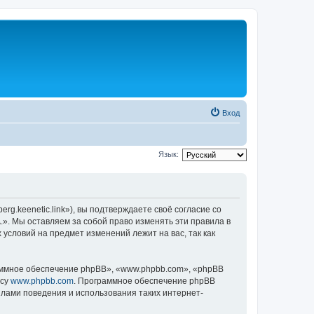
Вход
Язык:
rg.keenetic.link»), вы подтверждаете своё согласие со
». Мы оставляем за собой право изменять эти правила в
 условий на предмет изменений лежит на вас, так как
ммное обеспечение phpBB», «www.phpbb.com», «phpBB
есу
www.phpbb.com
. Программное обеспечение phpBB
илами поведения и использования таких интернет-