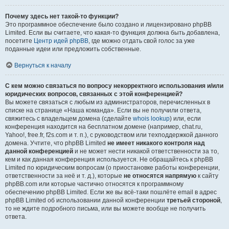
Почему здесь нет такой-то функции?
Это программное обеспечение было создано и лицензировано phpBB
Limited. Если вы считаете, что какая-то функция должна быть добавлена,
посетите
Центр идей phpBB
, где можно отдать свой голос за уже
поданные идеи или предложить собственные.
Вернуться к началу
С кем можно связаться по вопросу некорректного использования и/или
юридических вопросов, связанных с этой конференцией?
Вы можете связаться с любым из администраторов, перечисленных в
списке на странице «Наша команда». Если вы не получили ответа,
свяжитесь с владельцем домена (сделайте
whois lookup
) или, если
конференция находится на бесплатном домене (например, chat.ru,
Yahoo!, free.fr, f2s.com и т. п.), с руководством или техподдержкой данного
домена. Учтите, что phpBB Limited
не имеет никакого контроля над
данной конференцией
и не может нести никакой ответственности за то,
кем и как данная конференция используется. Не обращайтесь к phpBB
Limited по юридическим вопросам (о приостановке работы конференции,
ответственности за неё и т. д.), которые
не относятся напрямую
к сайту
phpBB.com или которые частично относятся к программному
обеспечению phpBB Limited. Если же вы всё-таки пошлёте email в адрес
phpBB Limited об использовании данной конференции
третьей стороной
,
то не ждите подробного письма, или вы можете вообще не получить
ответа.